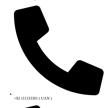
+92 111333301 ( UAN )