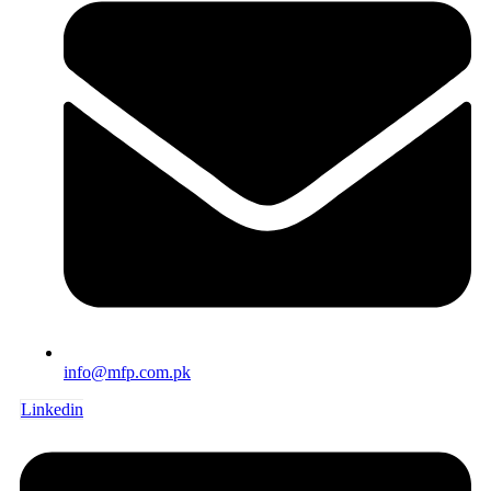
info@mfp.com.pk
Linkedin