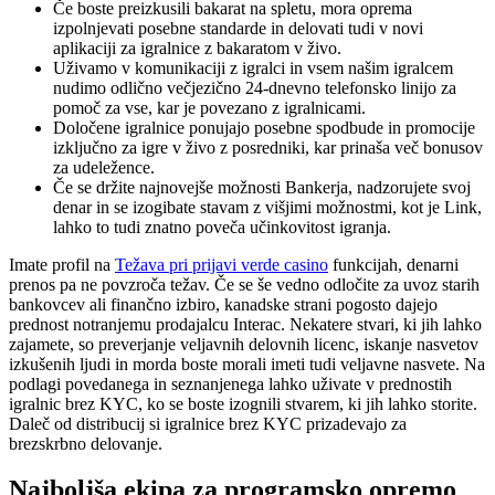
Če boste preizkusili bakarat na spletu, mora oprema
izpolnjevati posebne standarde in delovati tudi v novi
aplikaciji za igralnice z bakaratom v živo.
Uživamo v komunikaciji z igralci in vsem našim igralcem
nudimo odlično večjezično 24-dnevno telefonsko linijo za
pomoč za vse, kar je povezano z igralnicami.
Določene igralnice ponujajo posebne spodbude in promocije
izključno za igre v živo z posredniki, kar prinaša več bonusov
za udeležence.
Če se držite najnovejše možnosti Bankerja, nadzorujete svoj
denar in se izogibate stavam z višjimi možnostmi, kot je Link,
lahko to tudi znatno poveča učinkovitost igranja.
Imate profil na
Težava pri prijavi verde casino
funkcijah, denarni
prenos pa ne povzroča težav. Če se še vedno odločite za uvoz starih
bankovcev ali finančno izbiro, kanadske strani pogosto dajejo
prednost notranjemu prodajalcu Interac. Nekatere stvari, ki jih lahko
zajamete, so preverjanje veljavnih delovnih licenc, iskanje nasvetov
izkušenih ljudi in morda boste morali imeti tudi veljavne nasvete. Na
podlagi povedanega in seznanjenega lahko uživate v prednostih
igralnic brez KYC, ko se boste izognili stvarem, ki jih lahko storite.
Daleč od distribucij si igralnice brez KYC prizadevajo za
brezskrbno delovanje.
Najboljša ekipa za programsko opremo