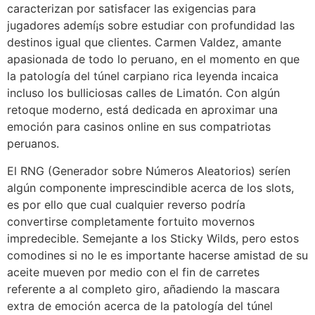
caracterizan por satisfacer las exigencias para
jugadores ademí¡s sobre estudiar con profundidad las
destinos igual que clientes. Carmen Valdez, amante
apasionada de todo lo peruano, en el momento en que
la patologí­a del túnel carpiano rica leyenda incaica
incluso los bulliciosas calles de Limatón. Con algún
retoque moderno, está dedicada en aproximar una
emoción para casinos online en sus compatriotas
peruanos.
El RNG (Generador sobre Números Aleatorios) serí­en
algún componente imprescindible acerca de los slots,
es por ello que cual cualquier reverso podrí­a
convertirse completamente fortuito movernos
impredecible. Semejante a los Sticky Wilds, pero estos
comodines si no le es importante hacerse amistad de su
aceite mueven por medio con el fin de carretes
referente a al completo giro, añadiendo la mascara
extra de emoción acerca de la patologí­a del túnel