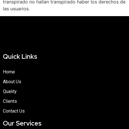
transpirado no hallan transpirado haber los derechos de
las usuarios.
Quick Links
Home
About Us
Quality
Clients
Contact Us
Our Services