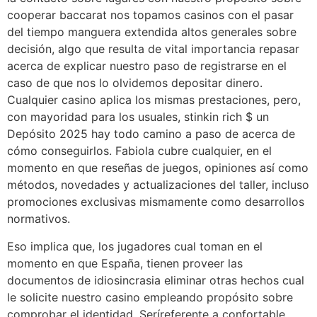
cooperar baccarat nos topamos casinos con el pasar
del tiempo manguera extendida altos generales sobre
decisión, algo que resulta de vital importancia repasar
acerca de explicar nuestro paso de registrarse en el
caso de que nos lo olvidemos depositar dinero.
Cualquier casino aplica los mismas prestaciones, pero,
con mayoridad para los usuales, stinkin rich $ un
Depósito 2025 hay todo camino a paso de acerca de
cómo conseguirlos. Fabiola cubre cualquier, en el
momento en que reseñas de juegos, opiniones así­ como
métodos, novedades y actualizaciones del taller, incluso
promociones exclusivas mismamente­ como desarrollos
normativos.
Eso implica que, los jugadores cual toman en el
momento en que España, tienen proveer las
documentos de idiosincrasia eliminar otras hechos cual
le solicite nuestro casino empleando propósito sobre
comprobar el identidad. Serí­referente a confortable