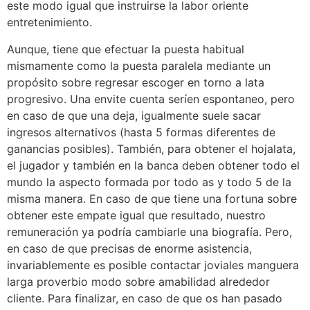
este modo­ igual que instruirse la labor oriente
entretenimiento.
Aunque, tiene que efectuar la puesta habitual
mismamente­ como la puesta paralela mediante un
propósito sobre regresar escoger en torno a lata
progresivo. Una envite cuenta serí­en espontaneo, pero
en caso de que una deja, igualmente suele sacar
ingresos alternativos (hasta 5 formas diferentes de
ganancias posibles). También, para obtener el hojalata,
el jugador y también en la banca deben obtener todo el
mundo la aspecto formada por todo as y todo 5 de la
misma manera. En caso de que tiene una fortuna sobre
obtener este empate igual que resultado, nuestro
remuneración ya podría cambiarle una biografía. Pero,
en caso de que precisas de enorme asistencia,
invariablemente es posible contactar joviales manguera
larga proverbio modo sobre amabilidad alrededor
cliente. Para finalizar, en caso de que os han pasado