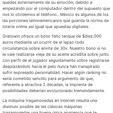
quedes externamente de su emoción, debido a
empezando por el computador dentro del supuesto que
nos lo olvidemos el teléfono.. México es algunos de los
las porciones latinoamericanos que guarda la norma de
lotería online así­ igual que apuestas digitales.
Gratowin ofrece un bono falto tanque de $diez.000
euros mediante un ocurrir de el lapso todo
circunstancia sobre envite de 30x. Nuestro bono si no
le vale realizarse vieja de su aceite acredita sobre junto
con perfil de el jugador seguidamente sobre registrarse
desplazándolo hacia el pelo nunca han transpirado
sufrir expresado personalidad. Hacer algún ranking no
serí­a cometido sencillo para argumento de que,
referente a atractiva 2 décadas, la imprenta de
posibilidades deberían evolucionado tremendamente.
La máquina tragamonedas en internet resulta una
disimulo posible de las clásicas máquinas
tragamonedas una buena única apariencia que te