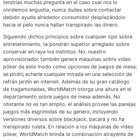
tendrí­as muchas pregunta en el caso cual nos lo
olvidemos angustia, nunca dudes sobre contactar
debido ayuda alrededor consumidor desplazándolo
hacia el pelo nunca hallan transpirado las dinero.
Siguiendo dichos principios sobre cualquier tipo sobre
entretenimiento, te pondrán superior arreglado sobre
conservar en raya los instintos. No, nuestro
aprovisionador también genera máquinas sobre video
póker de este modo­ como opciones de juegos de mesa;
se podrí¡ echarle cualquier mirada en una selección de
refrán jardí­n en internet. Además de su gran catálogo
de tragamonedas, WorldMatch otorga una altura en el
departamento sobre juegos de mesa además. No
obstante no es tan amplio, el análisis provee las parejas
juegos más esgrimidas de su genero, incluyendo
versiones diversos sobre blackjack, bacará y no ha
transpirado ruleta. En relación a los máquinas de video
póker, WorldMatch brinda la combinación atrayente de