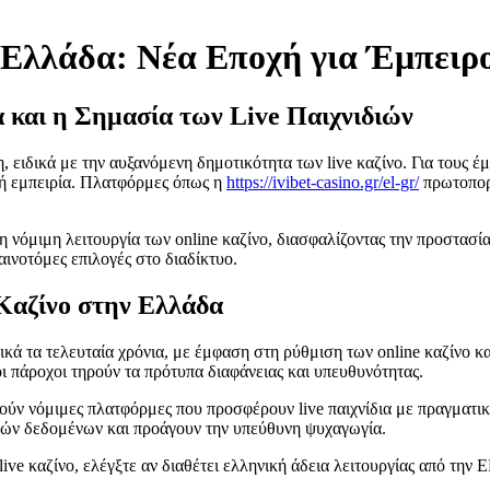
ν Ελλάδα: Νέα Εποχή για Έμπειρ
 και η Σημασία των Live Παιχνιδιών
, ειδικά με την αυξανόμενη δημοτικότητα των live καζίνο. Για τους έ
κή εμπειρία. Πλατφόρμες όπως η
https://ivibet-casino.gr/el-gr/
πρωτοπορο
νόμιμη λειτουργία των online καζίνο, διασφαλίζοντας την προστασία
αινοτόμες επιλογές στο διαδίκτυο.
 Καζίνο στην Ελλάδα
τικά τα τελευταία χρόνια, με έμφαση στη ρύθμιση των online καζίνο 
 οι πάροχοι τηρούν τα πρότυπα διαφάνειας και υπευθυνότητας.
υτούν νόμιμες πλατφόρμες που προσφέρουν live παιχνίδια με πραγματι
ικών δεδομένων και προάγουν την υπεύθυνη ψυχαγωγία.
ve καζίνο, ελέγξτε αν διαθέτει ελληνική άδεια λειτουργίας από την 