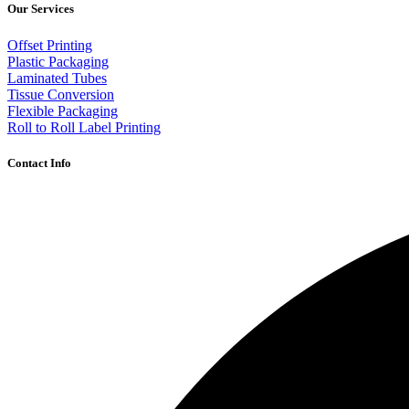
Our Services
Offset Printing
Plastic Packaging
Laminated Tubes
Tissue Conversion
Flexible Packaging
Roll to Roll Label Printing
Contact Info