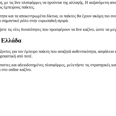
, με τις live πλατφόρμες να ηγούνται της αλλαγής. Η αυξανόμενη απο
ς έμπειρους παίκτες.
τα και τα αποκεντρωμένα δίκτυα, οι παίκτες θα έχουν ακόμη πιο συ
ξει σημαντικό ρόλο στην ευρωπαϊκή αγορά.
ήστε τις νέες δυνατότητες που προσφέρουν τα live καζίνο, ώστε να μεγ
ν Ελλάδα
ζοντες για τον έμπειρο παίκτη που αναζητά αυθεντικότητα, ασφάλεια κ
ναρπαστική από ποτέ.
όπιστες και αδειοδοτημένες πλατφόρμες, μελετήστε τις στρατηγικές κα
 στο online καζίνο.