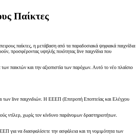
ους Παίκτες
μπειρους παίκτες, η μετάβαση από τα παραδοσιακά ψηφιακά παιχνίδια
ύν, προσφέροντας υψηλής ποιότητας live παιχνίδια που
 των παικτών και την αξιοπιστία των παρόχων. Αυτό το νέο πλαίσιο
και των live παιχνιδιών. Η ΕΕΕΠ (Επιτροπή Εποπτείας και Ελέγχου
κούς ντίλερ, χωρίς τον κίνδυνο παράνομων δραστηριοτήτων.
ΕΕΕΠ για να διασφαλίσετε την ασφάλεια και τη νομιμότητα των