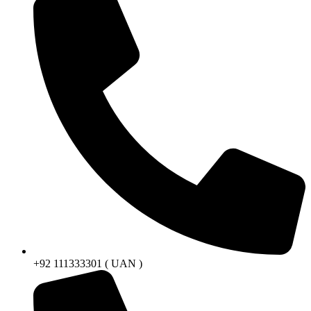
+92 111333301 ( UAN )