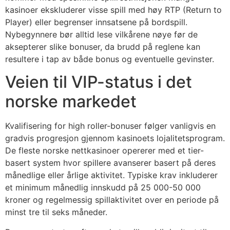
kasinoer ekskluderer visse spill med høy RTP (Return to
Player) eller begrenser innsatsene på bordspill.
Nybegynnere bør alltid lese vilkårene nøye før de
aksepterer slike bonuser, da brudd på reglene kan
resultere i tap av både bonus og eventuelle gevinster.
Veien til VIP-status i det
norske markedet
Kvalifisering for high roller-bonuser følger vanligvis en
gradvis progresjon gjennom kasinoets lojalitetsprogram.
De fleste norske nettkasinoer opererer med et tier-
basert system hvor spillere avanserer basert på deres
månedlige eller årlige aktivitet. Typiske krav inkluderer
et minimum månedlig innskudd på 25 000-50 000
kroner og regelmessig spillaktivitet over en periode på
minst tre til seks måneder.