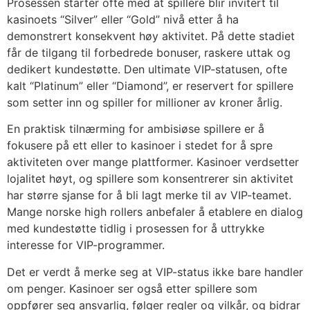
Prosessen starter ofte med at spillere blir invitert til
kasinoets “Silver” eller “Gold” nivå etter å ha
demonstrert konsekvent høy aktivitet. På dette stadiet
får de tilgang til forbedrede bonuser, raskere uttak og
dedikert kundestøtte. Den ultimate VIP-statusen, ofte
kalt “Platinum” eller “Diamond”, er reservert for spillere
som setter inn og spiller for millioner av kroner årlig.
En praktisk tilnærming for ambisiøse spillere er å
fokusere på ett eller to kasinoer i stedet for å spre
aktiviteten over mange plattformer. Kasinoer verdsetter
lojalitet høyt, og spillere som konsentrerer sin aktivitet
har større sjanse for å bli lagt merke til av VIP-teamet.
Mange norske high rollers anbefaler å etablere en dialog
med kundestøtte tidlig i prosessen for å uttrykke
interesse for VIP-programmer.
Det er verdt å merke seg at VIP-status ikke bare handler
om penger. Kasinoer ser også etter spillere som
oppfører seg ansvarlig, følger regler og vilkår, og bidrar