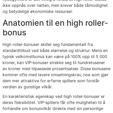
ikke oppnås over natten, men krever både tålmodighet
og betydelige økonomiske ressurser.
Anatomien til en high roller-
bonus
High roller-bonuser skiller seg fundamentalt fra
standardtilbud ved både størrelse og struktur. Mens en
typisk velkomstbonus kan være på 100% opp til 5 000
kroner, kan VIP-bonuser strekke seg til hundretusener
av kroner med tilpassede prosentsatser. Disse bonusene
kommer ofte med lavere omsetningskrav, noe som gjør
dem mer attraktive for erfarne spillere som forstår
verdien av gunstige vilkår.
En karakteristisk egenskap ved high roller-bonuser er
deres fleksibilitet. VIP-spillere får ofte muligheten til å
forhandle om bonusvilkår direkte med sin personlige