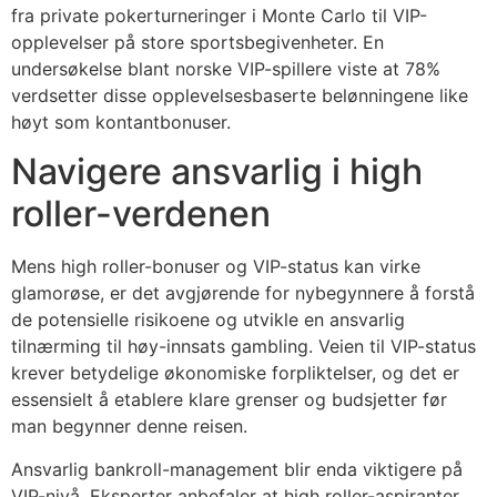
fra private pokerturneringer i Monte Carlo til VIP-
opplevelser på store sportsbegivenheter. En
undersøkelse blant norske VIP-spillere viste at 78%
verdsetter disse opplevelsesbaserte belønningene like
høyt som kontantbonuser.
Navigere ansvarlig i high
roller-verdenen
Mens high roller-bonuser og VIP-status kan virke
glamorøse, er det avgjørende for nybegynnere å forstå
de potensielle risikoene og utvikle en ansvarlig
tilnærming til høy-innsats gambling. Veien til VIP-status
krever betydelige økonomiske forpliktelser, og det er
essensielt å etablere klare grenser og budsjetter før
man begynner denne reisen.
Ansvarlig bankroll-management blir enda viktigere på
VIP-nivå. Eksperter anbefaler at high roller-aspiranter