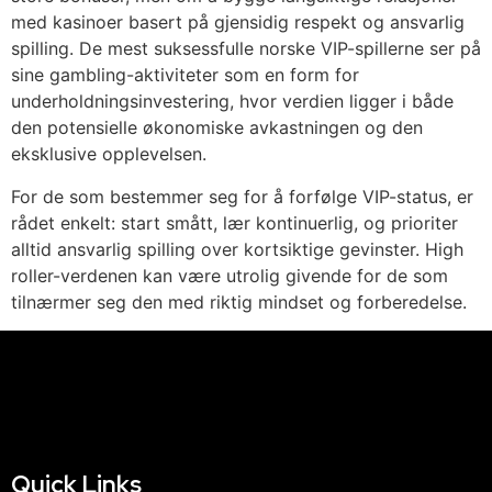
med kasinoer basert på gjensidig respekt og ansvarlig
spilling. De mest suksessfulle norske VIP-spillerne ser på
sine gambling-aktiviteter som en form for
underholdningsinvestering, hvor verdien ligger i både
den potensielle økonomiske avkastningen og den
eksklusive opplevelsen.
For de som bestemmer seg for å forfølge VIP-status, er
rådet enkelt: start smått, lær kontinuerlig, og prioriter
alltid ansvarlig spilling over kortsiktige gevinster. High
roller-verdenen kan være utrolig givende for de som
tilnærmer seg den med riktig mindset og forberedelse.
Quick Links