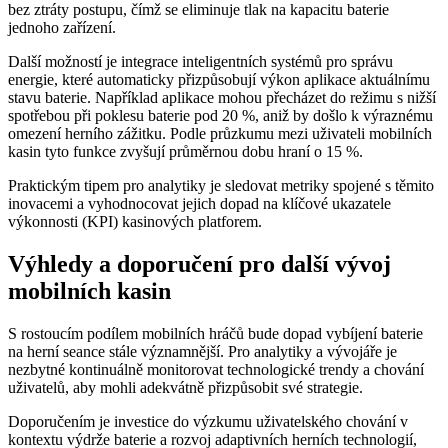
bez ztráty postupu, čímž se eliminuje tlak na kapacitu baterie
jednoho zařízení.
Další možností je integrace inteligentních systémů pro správu
energie, které automaticky přizpůsobují výkon aplikace aktuálnímu
stavu baterie. Například aplikace mohou přecházet do režimu s nižší
spotřebou při poklesu baterie pod 20 %, aniž by došlo k výraznému
omezení herního zážitku. Podle průzkumu mezi uživateli mobilních
kasin tyto funkce zvyšují průměrnou dobu hraní o 15 %.
Praktickým tipem pro analytiky je sledovat metriky spojené s těmito
inovacemi a vyhodnocovat jejich dopad na klíčové ukazatele
výkonnosti (KPI) kasinových platforem.
Výhledy a doporučení pro další vývoj
mobilních kasin
S rostoucím podílem mobilních hráčů bude dopad vybíjení baterie
na herní seance stále významnější. Pro analytiky a vývojáře je
nezbytné kontinuálně monitorovat technologické trendy a chování
uživatelů, aby mohli adekvátně přizpůsobit své strategie.
Doporučením je investice do výzkumu uživatelského chování v
kontextu výdrže baterie a rozvoj adaptivních herních technologií,