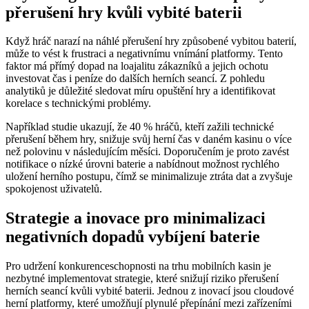
přerušení hry kvůli vybité baterii
Když hráč narazí na náhlé přerušení hry způsobené vybitou baterií,
může to vést k frustraci a negativnímu vnímání platformy. Tento
faktor má přímý dopad na loajalitu zákazníků a jejich ochotu
investovat čas i peníze do dalších herních seancí. Z pohledu
analytiků je důležité sledovat míru opuštění hry a identifikovat
korelace s technickými problémy.
Například studie ukazují, že 40 % hráčů, kteří zažili technické
přerušení během hry, snižuje svůj herní čas v daném kasinu o více
než polovinu v následujícím měsíci. Doporučením je proto zavést
notifikace o nízké úrovni baterie a nabídnout možnost rychlého
uložení herního postupu, čímž se minimalizuje ztráta dat a zvyšuje
spokojenost uživatelů.
Strategie a inovace pro minimalizaci
negativních dopadů vybíjení baterie
Pro udržení konkurenceschopnosti na trhu mobilních kasin je
nezbytné implementovat strategie, které snižují riziko přerušení
herních seancí kvůli vybité baterii. Jednou z inovací jsou cloudové
herní platformy, které umožňují plynulé přepínání mezi zařízeními