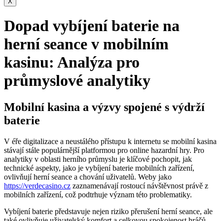
X
Dopad vybíjení baterie na
herní seance v mobilním
kasinu: Analýza pro
průmyslové analytiky
Mobilní kasina a výzvy spojené s výdrží
baterie
V éře digitalizace a neustálého přístupu k internetu se mobilní kasina
stávají stále populárnější platformou pro online hazardní hry. Pro
analytiky v oblasti herního průmyslu je klíčové pochopit, jak
technické aspekty, jako je vybíjení baterie mobilních zařízení,
ovlivňují herní seance a chování uživatelů. Weby jako
https://verdecasino.cz
zaznamenávají rostoucí návštěvnost právě z
mobilních zařízení, což podtrhuje význam této problematiky.
Vybíjení baterie představuje nejen riziko přerušení herní seance, ale
také ovlivňuje uživatelský komfort a celkovou spokojenost hráčů.