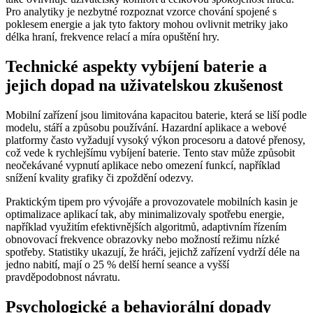
Pro analytiky je nezbytné rozpoznat vzorce chování spojené s
poklesem energie a jak tyto faktory mohou ovlivnit metriky jako
délka hraní, frekvence relací a míra opuštění hry.
Technické aspekty vybíjení baterie a
jejich dopad na uživatelskou zkušenost
Mobilní zařízení jsou limitována kapacitou baterie, která se liší podle
modelu, stáří a způsobu používání. Hazardní aplikace a webové
platformy často vyžadují vysoký výkon procesoru a datové přenosy,
což vede k rychlejšímu vybíjení baterie. Tento stav může způsobit
neočekávané vypnutí aplikace nebo omezení funkcí, například
snížení kvality grafiky či zpoždění odezvy.
Praktickým tipem pro vývojáře a provozovatele mobilních kasin je
optimalizace aplikací tak, aby minimalizovaly spotřebu energie,
například využitím efektivnějších algoritmů, adaptivním řízením
obnovovací frekvence obrazovky nebo možností režimu nízké
spotřeby. Statistiky ukazují, že hráči, jejichž zařízení vydrží déle na
jedno nabití, mají o 25 % delší herní seance a vyšší
pravděpodobnost návratu.
Psychologické a behaviorální dopady