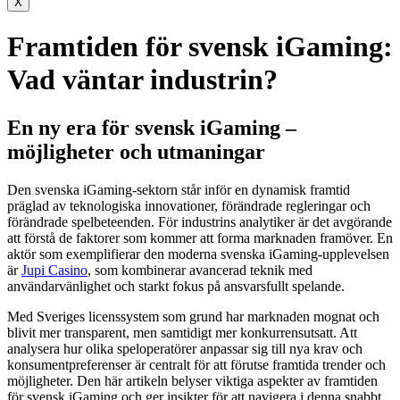
X
Framtiden för svensk iGaming:
Vad väntar industrin?
En ny era för svensk iGaming –
möjligheter och utmaningar
Den svenska iGaming-sektorn står inför en dynamisk framtid
präglad av teknologiska innovationer, förändrade regleringar och
förändrade spelbeteenden. För industrins analytiker är det avgörande
att förstå de faktorer som kommer att forma marknaden framöver. En
aktör som exemplifierar den moderna svenska iGaming-upplevelsen
är
Jupi Casino
, som kombinerar avancerad teknik med
användarvänlighet och starkt fokus på ansvarsfullt spelande.
Med Sveriges licenssystem som grund har marknaden mognat och
blivit mer transparent, men samtidigt mer konkurrensutsatt. Att
analysera hur olika speloperatörer anpassar sig till nya krav och
konsumentpreferenser är centralt för att förutse framtida trender och
möjligheter. Den här artikeln belyser viktiga aspekter av framtiden
för svensk iGaming och ger insikter för att navigera i denna snabbt