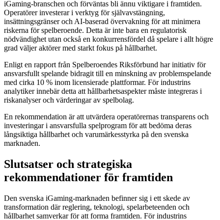
iGaming-branschen och förväntas bli ännu viktigare i framtiden.
Operatörer investerar i verktyg för självavstängning,
insättningsgränser och AI-baserad övervakning för att minimera
riskerna för spelberoende. Detta är inte bara en regulatorisk
nödvändighet utan också en konkurrensfördel då spelare i allt högre
grad väljer aktörer med starkt fokus på hållbarhet.
Enligt en rapport från Spelberoendes Riksförbund har initiativ för
ansvarsfullt spelande bidragit till en minskning av problemspelande
med cirka 10 % inom licensierade plattformar. För industrins
analytiker innebär detta att hållbarhetsaspekter måste integreras i
riskanalyser och värderingar av spelbolag.
En rekommendation är att utvärdera operatörernas transparens och
investeringar i ansvarsfulla spelprogram för att bedöma deras
långsiktiga hållbarhet och varumärkesstyrka på den svenska
marknaden.
Slutsatser och strategiska
rekommendationer för framtiden
Den svenska iGaming-marknaden befinner sig i ett skede av
transformation där reglering, teknologi, spelarbeteenden och
hållbarhet samverkar för att forma framtiden. För industrins