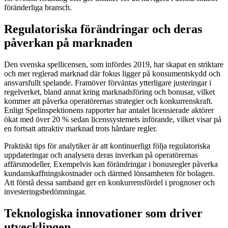
föränderliga bransch.
Regulatoriska förändringar och deras
påverkan på marknaden
Den svenska spellicensen, som infördes 2019, har skapat en striktare
och mer reglerad marknad där fokus ligger på konsumentskydd och
ansvarsfullt spelande. Framöver förväntas ytterligare justeringar i
regelverket, bland annat kring marknadsföring och bonusar, vilket
kommer att påverka operatörernas strategier och konkurrenskraft.
Enligt Spelinspektionens rapporter har antalet licensierade aktörer
ökat med över 20 % sedan licenssystemets införande, vilket visar på
en fortsatt attraktiv marknad trots hårdare regler.
Praktiskt tips för analytiker är att kontinuerligt följa regulatoriska
uppdateringar och analysera deras inverkan på operatörernas
affärsmodeller. Exempelvis kan förändringar i bonusregler påverka
kundanskaffningskostnader och därmed lönsamheten för bolagen.
Att förstå dessa samband ger en konkurrensfördel i prognoser och
investeringsbedömningar.
Teknologiska innovationer som driver
utvecklingen