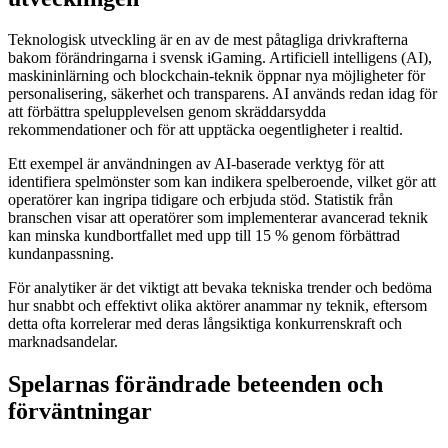
Teknologisk utveckling är en av de mest påtagliga drivkrafterna
bakom förändringarna i svensk iGaming. Artificiell intelligens (AI),
maskininlärning och blockchain-teknik öppnar nya möjligheter för
personalisering, säkerhet och transparens. AI används redan idag för
att förbättra spelupplevelsen genom skräddarsydda
rekommendationer och för att upptäcka oegentligheter i realtid.
Ett exempel är användningen av AI-baserade verktyg för att
identifiera spelmönster som kan indikera spelberoende, vilket gör att
operatörer kan ingripa tidigare och erbjuda stöd. Statistik från
branschen visar att operatörer som implementerar avancerad teknik
kan minska kundbortfallet med upp till 15 % genom förbättrad
kundanpassning.
För analytiker är det viktigt att bevaka tekniska trender och bedöma
hur snabbt och effektivt olika aktörer anammar ny teknik, eftersom
detta ofta korrelerar med deras långsiktiga konkurrenskraft och
marknadsandelar.
Spelarnas förändrade beteenden och
förväntningar