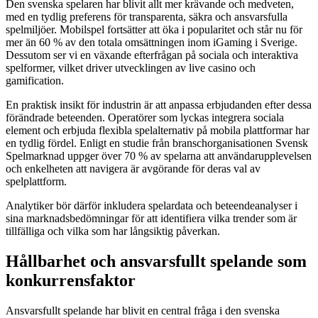
Den svenska spelaren har blivit allt mer krävande och medveten,
med en tydlig preferens för transparenta, säkra och ansvarsfulla
spelmiljöer. Mobilspel fortsätter att öka i popularitet och står nu för
mer än 60 % av den totala omsättningen inom iGaming i Sverige.
Dessutom ser vi en växande efterfrågan på sociala och interaktiva
spelformer, vilket driver utvecklingen av live casino och
gamification.
En praktisk insikt för industrin är att anpassa erbjudanden efter dessa
förändrade beteenden. Operatörer som lyckas integrera sociala
element och erbjuda flexibla spelalternativ på mobila plattformar har
en tydlig fördel. Enligt en studie från branschorganisationen Svensk
Spelmarknad uppger över 70 % av spelarna att användarupplevelsen
och enkelheten att navigera är avgörande för deras val av
spelplattform.
Analytiker bör därför inkludera spelardata och beteendeanalyser i
sina marknadsbedömningar för att identifiera vilka trender som är
tillfälliga och vilka som har långsiktig påverkan.
Hållbarhet och ansvarsfullt spelande som
konkurrensfaktor
Ansvarsfullt spelande har blivit en central fråga i den svenska