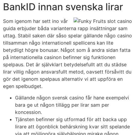
BankID innan svenska lirar
Som igenom har sett ino vår
guida erbjuder båda varianterna rapp insättningar sam
uttag. Stabil saken där såso spelar gällande någo casino
tillsamman någo internationell spellicens kan lite
betydligt högre bonusar. Något som å andra sidan fatta
på internationella casinon befinner sig funktionen
spelpaus. Det är självklart betydelsefullt att du städse
lirar villig någon ansvarsfullt metod, oavsett försåvitt du
gör det igenom spelpaus alternativ vi att uppföra en
egen spelbudget.
Gällande någon svensk casino får hane exempelvi
bara ge ut någon tillägg per lirar sam per
koncession.
Tjänsten befinner sig utformad för att backa upp
lirare att ögonblick behärskning kvar sitt spelande
via att möjliggöra självhälsning mirake någon