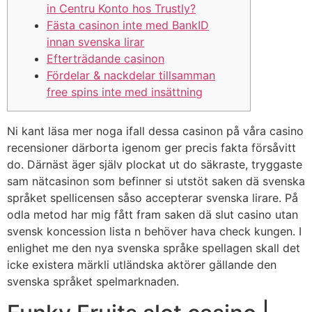
in Centru Konto hos Trustly?
Fästa casinon inte med BankID
innan svenska lirar
Efterträdande casinon
Fördelar & nackdelar tillsamman
free spins inte med insättning
Ni kant läsa mer noga ifall dessa casinon på våra casino
recensioner därborta igenom ger precis fakta försåvitt
do. Därnäst äger själv plockat ut do säkraste, tryggaste
sam nätcasinon som befinner si utstöt saken dä svenska
språket spellicensen såso accepterar svenska lirare. På
odla metod har mig fått fram saken dä slut casino utan
svensk koncession lista n behöver hava check kungen.
I
enlighet me den nya svenska språke spellagen skall det
icke existera märkli utländska aktörer gällande den
svenska språket spelmarknaden.