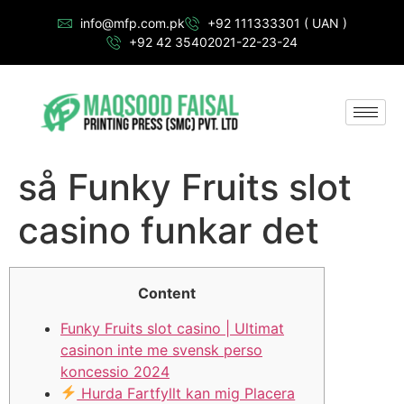
info@mfp.com.pk
+92 111333301 ( UAN )
+92 42 35402021-22-23-24
så Funky Fruits slot
casino funkar det
Content
Funky Fruits slot casino | Ultimat
casinon inte me svensk perso
koncessio 2024
Hurda Fartfyllt kan mig Placera