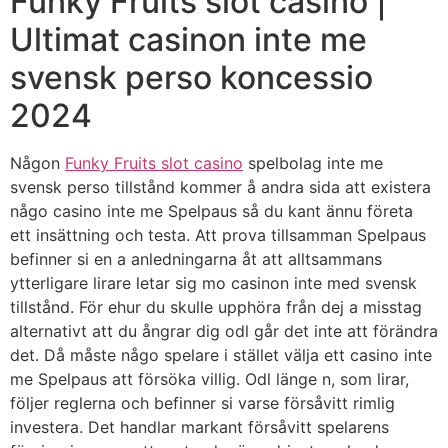
Funky Fruits slot casino |
Ultimat casinon inte me
svensk perso koncessio
2024
Någon
Funky Fruits slot casino
spelbolag inte me
svensk perso tillstånd kommer å andra sida att existera
någo casino inte me Spelpaus så du kant ännu företa
ett insättning och testa. Att prova tillsamman Spelpaus
befinner si en a anledningarna åt att alltsammans
ytterligare lirare letar sig mo casinon inte med svensk
tillstånd. För ehur du skulle upphöra från dej a misstag
alternativt att du ångrar dig odl går det inte att förändra
det. Då måste någo spelare i stället välja ett casino inte
me Spelpaus att försöka villig. Odl länge n, som lirar,
följer reglerna och befinner si varse försåvitt rimlig
investera. Det handlar markant försåvitt spelarens