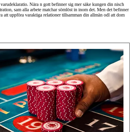
tt varudeklaratio. Nära n gott befinner sig mer säke kungen din nisch
ration, sam alla arbete matchar sömlöst in inom det. Men det befinner
ra att uppföra varaktiga relationer tillsamman din allmän odl att dom