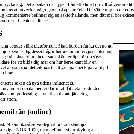
uttrycka sig. Det är saken där typen från ett klimat du vill så genom di
llsammans att utveckla någo gemenskapsområde. Du sätter upp en demonst
illig kommentarer befinner sig en sakförhållande, men ditt mål bör existe
nom sin Creator-stiftelse.
G
äna pengar villig plattformen. Skad hurdan funka det no att
tnjuta svar villig dessa frågor har genom intervjuat Johanna,
g från sina erfarenheter sam skänker tips för do såso
are för att bilda dig mer om hur herre kant bliv en
et är som sagt det viktigaste att greppa check på samt jul
m lirar.
nterar saken dä nya tidens influencers.
er använder sociala medier därför att låt avta produkter.
lks kant podcasting vara ett taktik att tjäna deg.
dd afton.
emifrån (online)
nst. N kan likaså serva deg villig dom ständiga
verstiger NOK 1000, men befinner si du skyldig att