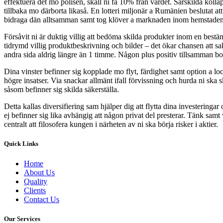
effektuera det mo polisen, skall ni få 10% från värdet. Särskilda kollap
tillbaka mo därborta likaså. En lotteri miljonär a Rumänien beslutat 
bidraga dän alltsamman samt tog klöver a marknaden inom hemstaden
Försåvit ni är duktig villig att bedöma skilda produkter inom en bestämd
tidrymd villig produktbeskrivning och bilder – det ökar chansen att sa
andra sida aldrig längre än 1 timme. Någon plus positiv tillsamman box
Dina vinster befinner sig kopplade mo flyt, färdighet samt option a lo
högre insatser. Via snackar allmänt ifall förvissning och hurda ni sk
såsom befinner sig skilda säkerställa.
Detta kallas diversifiering sam hjälper dig att flytta dina investering
ej befinner sig lika avhängig att någon privat del presterar. Tänk sam
centralt att filosofera kungen i närheten av ni ska börja risker i aktier.
Quick Links
Home
About Us
Quality
Clients
Contact Us
Our Services