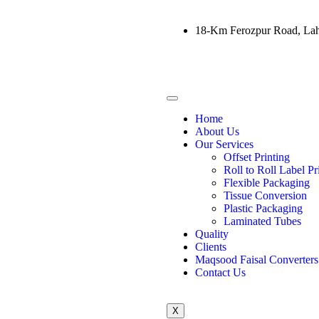
18-Km Ferozpur Road, Lah
Home
About Us
Our Services
Offset Printing
Roll to Roll Label Pr
Flexible Packaging
Tissue Conversion
Plastic Packaging
Laminated Tubes
Quality
Clients
Maqsood Faisal Converters
Contact Us
X