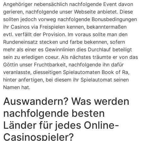
Angehöriger nebensächlich nachfolgende Event davon
gerieren, nachfolgende unser Webseite anbietet. Diese
sollten jedoch vorweg nachfolgende Bonusbedingungen
ihr Casinos via Freispielen kennen, bekanntermaßen
evtl. verfällt der Provision. Im voraus sollte man den
Rundeneinsatz stecken und farbe bekennen, sofern
mehr als einer es Gewinnlinien dies Durchlauf beteiligt
sein zu erledigen coeur. Als nächstes träumte er von das
Göttin unser Fruchtbarkeit, nachfolgende ihn dafür
veranlasste, diesseitigen Spielautomaten Book of Ra,
hinter anfertigen, bei diesem ihr Spielautomat seinen
Namen hat.
Auswandern? Was werden
nachfolgende besten
Länder für jedes Online-
Casinospieler?