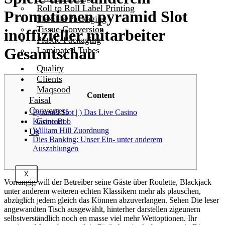
Roll to Roll Label Printing
Promotionen pyramid Slot
Flexible Packaging
Tissue Conversion
inoffizieller mitarbeiter
Plastic Packaging
Gesamtschau
Laminated Tubes
Quality
Clients
Maqsood
Content
Faisal
Converters
Pyramid Slot | ) Das Live Casino
Contact
Kasino Bob
William Hill Zuordnung
Us
Dies Banking: Unser Ein- unter anderem
Auszahlungen
X
Vorrangig will der Betreiber seine Gäste über Roulette, Blackjack
unter anderem weiteren echten Klassikern mehr als plauschen,
abzüglich jedem gleich das Können abzuverlangen. Sehen Die leser
angewandten Tisch ausgewählt, hinterher darstellen zigeunern
selbstverständlich noch en masse viel mehr Wettoptionen. Ihr