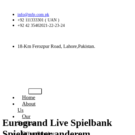
info@mfp.com.pk
+92 111333301 ( UAN )
+92 42 35402021-22-23-24
18-Km Ferozpur Road, Lahore,Pakistan.
Home
About
Us
Our
Eurogrand Live Spielbank
Services
Spiele unter anderem
Offset Printing