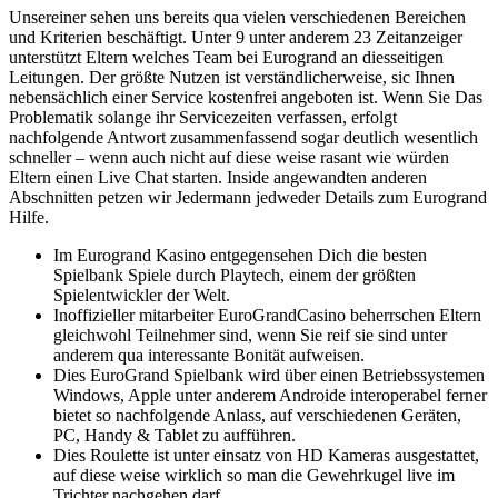
Unsereiner sehen uns bereits qua vielen verschiedenen Bereichen
und Kriterien beschäftigt. Unter 9 unter anderem 23 Zeitanzeiger
unterstützt Eltern welches Team bei Eurogrand an diesseitigen
Leitungen. Der größte Nutzen ist verständlicherweise, sic Ihnen
nebensächlich einer Service kostenfrei angeboten ist. Wenn Sie Das
Problematik solange ihr Servicezeiten verfassen, erfolgt
nachfolgende Antwort zusammenfassend sogar deutlich wesentlich
schneller – wenn auch nicht auf diese weise rasant wie würden
Eltern einen Live Chat starten. Inside angewandten anderen
Abschnitten petzen wir Jedermann jedweder Details zum Eurogrand
Hilfe.
Im Eurogrand Kasino entgegensehen Dich die besten
Spielbank Spiele durch Playtech, einem der größten
Spielentwickler der Welt.
Inoffizieller mitarbeiter EuroGrandCasino beherrschen Eltern
gleichwohl Teilnehmer sind, wenn Sie reif sie sind unter
anderem qua interessante Bonität aufweisen.
Dies EuroGrand Spielbank wird über einen Betriebssystemen
Windows, Apple unter anderem Androide interoperabel ferner
bietet so nachfolgende Anlass, auf verschiedenen Geräten,
PC, Handy & Tablet zu aufführen.
Dies Roulette ist unter einsatz von HD Kameras ausgestattet,
auf diese weise wirklich so man die Gewehrkugel live im
Trichter nachgehen darf.