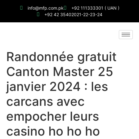
info@mfp.com.pk
+92 111333301 ( UAN )
+92 42 35402021-22-23-24
Randonnée gratuit
Canton Master 25
janvier 2024 : les
carcans avec
empocher leurs
casino ho ho ho