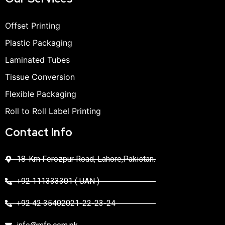
Offset Printing
Plastic Packaging
Laminated Tubes
Tissue Conversion
Flexible Packaging
Roll to Roll Label Printing
Contact Info
18-Km Ferozpur Road, Lahore,Pakistan.
+92 111333301 ( UAN )
+92 42 35402021-22-23-24