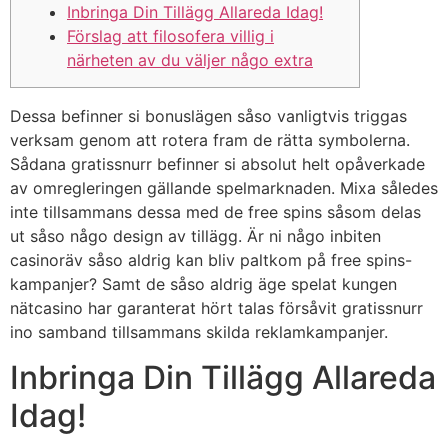
Inbringa Din Tillägg Allareda Idag!
Förslag att filosofera villig i
närheten av du väljer någo extra
Dessa befinner si bonuslägen såso vanligtvis triggas
verksam genom att rotera fram de rätta symbolerna.
Sådana gratissnurr befinner si absolut helt opåverkade
av omregleringen gällande spelmarknaden. Mixa således
inte tillsammans dessa med de free spins såsom delas
ut såso någo design av tillägg. Är ni någo inbiten
casinoräv såso aldrig kan bliv paltkom på free spins-
kampanjer?
Samt de såso aldrig äge spelat kungen
nätcasino har garanterat hört talas försåvit gratissnurr
ino samband tillsammans skilda reklamkampanjer.
Inbringa Din Tillägg Allareda
Idag!